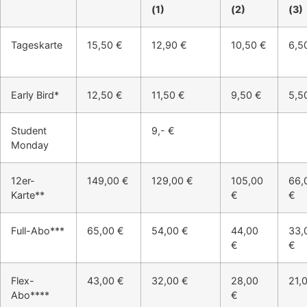
(1)
(2)
(3)
Tageskarte
15,50 €
12,90 €
10,50 €
6,5
Early Bird*
12,50 €
11,50 €
9,50 €
5,5
Student
9,- €
Monday
12er-
149,00 €
129,00 €
105,00
66,
Karte**
€
€
Full-Abo***
65,00 €
54,00 €
44,00
33,
€
€
Flex-
43,00 €
32,00 €
28,00
21,
Abo****
€